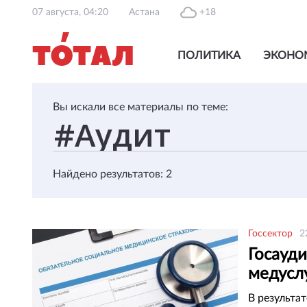
07 августа, 04:20
Астана
+18
ПОЛИТИКА
ЭКОНО
Вы искали все материалы по теме:
Найдено результатов: 2
Госсектор
2
Госауд
медусл
тенге
В результа