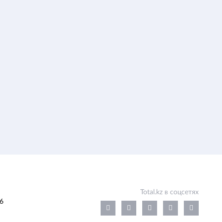
Total.kz в соцсетях
6