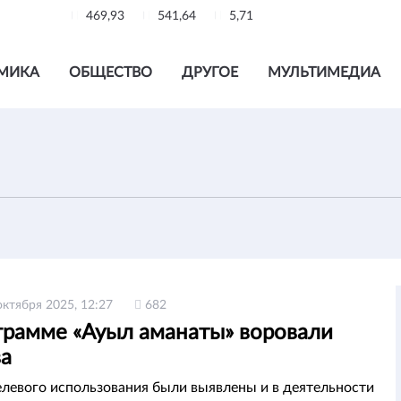
469,93
541,64
5,71
МИКА
ОБЩЕСТВО
ДРУГОЕ
МУЛЬТИМЕДИА
октября 2025, 12:27
682
грамме «Ауыл аманаты» воровали
ва
левого использования были выявлены и в деятельности