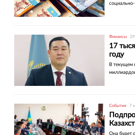
социально-
Финансы
29
17 тыся
году
В текущем 
миллиардов
События
7 
Подпро
Казахс
Она будет 