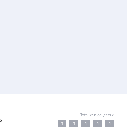
Total.kz в соцсетях
6