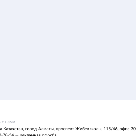
 с нами
а Казахстан, город Алматы, проспект Жибек жолы, 115/46, офис 30
8-78-54 — рекламная служба