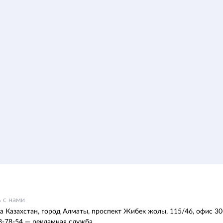
 с нами
а Казахстан, город Алматы, проспект Жибек жолы, 115/46, офис 30
8-78-54 — рекламная служба