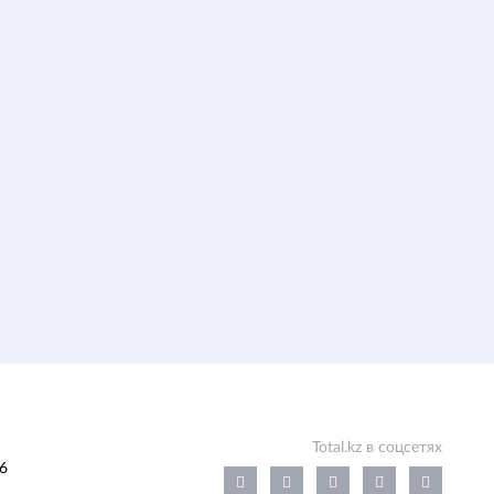
Total.kz в соцсетях
6