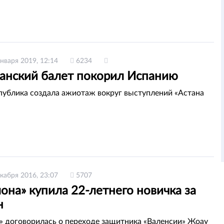
января 2019, 12:14
6234
танский балет покорил Испанию
публика создала ажиотаж вокруг выступлений «Астана
кабря 2016, 23:07
5707
она» купила 22-летнего новичка за
н
» договорилась о переходе защитника «Валенсии» Жоау