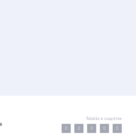
Total.kz в соцсетях
6