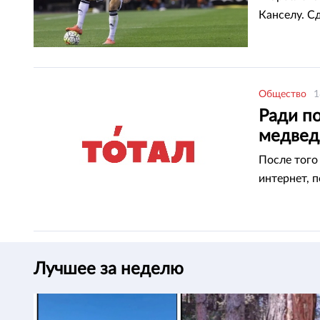
Канселу. С
Общество
1
Ради по
медвед
После того
интернет, 
Лучшее за неделю