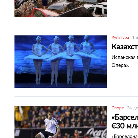
Культура
1 
Казахс
Испанская 
Опера».
Спорт
24 де
«Барсел
€30 мл
«Барселона