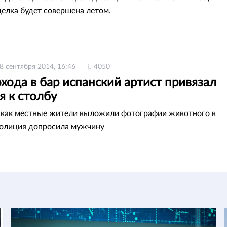
делка будет совершена летом.
8 сентября 2014, 16:46
4050
хода в бар испанский артист привязал
я к столбу
 как местные жители выложили фотографии животного в
полиция допросила мужчину