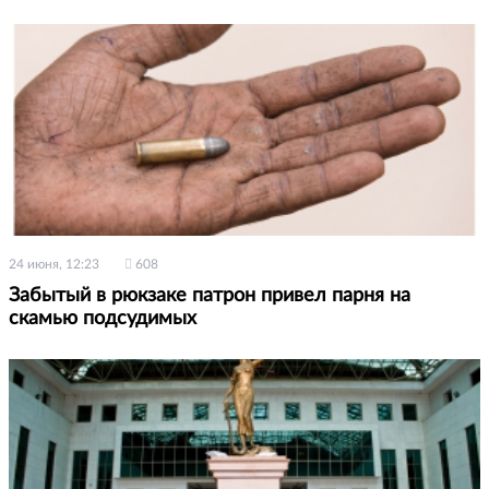
24 июня, 12:23
608
Забытый в рюкзаке патрон привел парня на
скамью подсудимых