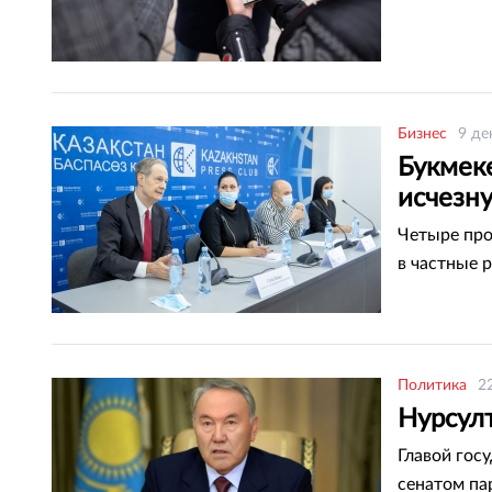
Бизнес
9 де
Букмек
исчезн
Четыре про
в частные р
Политика
2
Нурсул
Главой гос
сенатом пар