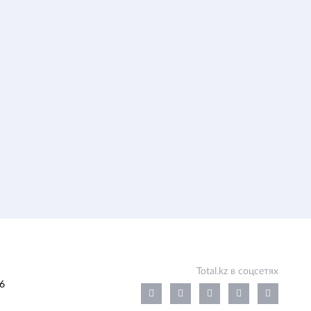
Total.kz в соцсетях
6