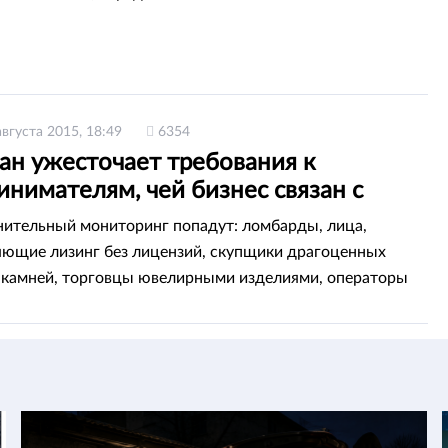
августа 2015, 18:49
6354
ан ужесточает требования к
нимателям, чей бизнес связан с
ыми
ительный мониторинг попадут: ломбарды, лица,
ющие лизинг без лицензий, скупщики драгоценных
 камней, торговцы ювелирными изделиями, операторы
тежей, посредники в сделках по купле-продаже
ти, сообщает корреспондент ИА Total.kz.