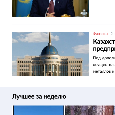
Финансы
2 
Казахст
предпри
наличн
Под дополн
осуществля
металлов и
приема пла
недвижимос
Лучшее за неделю