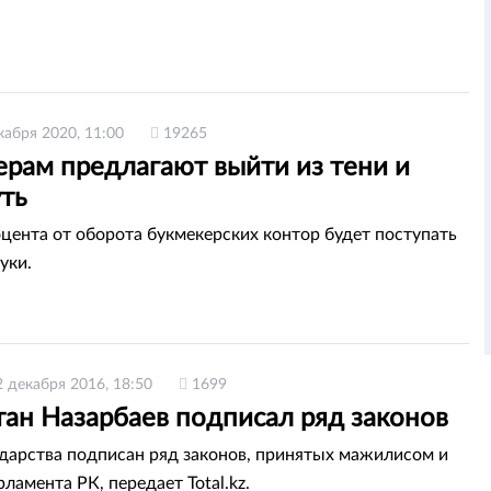
кабря 2020, 11:00
19265
ерам предлагают выйти из тени и
уть
цента от оборота букмекерских контор будет поступать
уки.
2 декабря 2016, 18:50
1699
тан Назарбаев подписал ряд законов
ударства подписан ряд законов, принятых мажилисом и
ламента РК, передает Total.kz.