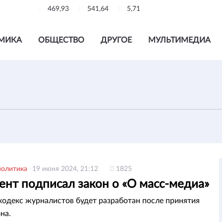
469,93
541,64
5,71
МИКА
ОБЩЕСТВО
ДРУГОЕ
МУЛЬТИМЕДИА
политика
19 июня 2024, 21:12
1825
ент подписал закон о «О масс-медиа»
кодекс журналистов будет разработан после принятия
на.