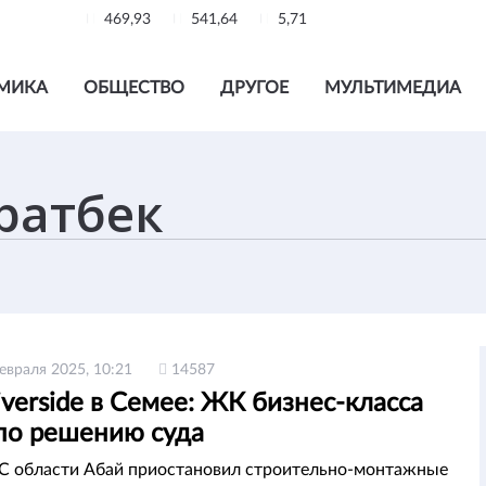
469,93
541,64
5,71
МИКА
ОБЩЕСТВО
ДРУГОЕ
МУЛЬТИМЕДИА
евраля 2025, 10:21
14587
Riverside в Семее: ЖК бизнес-класса
 по решению суда
С области Абай приостановил строительно-монтажные