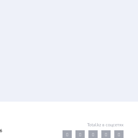
Total.kz в соцсетях
6