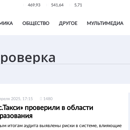
469,93
541,64
5,71
МИКА
ОБЩЕСТВО
ДРУГОЕ
МУЛЬТИМЕДИА
преля 2025, 17:15
1480
.Такси» проверили в области
разования
ым итогам аудита выявлены риски в системе, влияющие