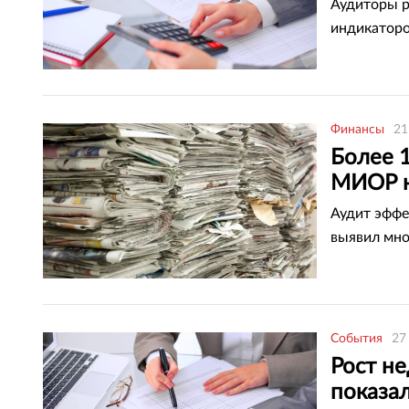
Аудиторы р
индикаторо
Финансы
21
Более 
МИОР н
Аудит эффе
выявил мно
События
27
Рост не
показал