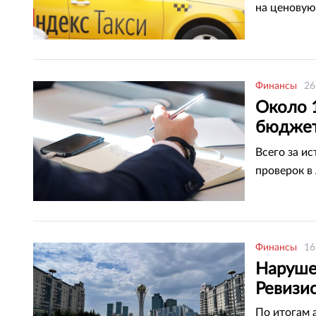
на ценовую
Финансы
26
Около 
бюджет
област
Всего за и
проверок в
Финансы
16
Наруше
Ревизи
По итогам 