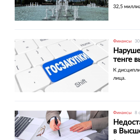
32,5 милли
Финансы
30
Наруше
тенге 
К дисципли
лица.
Финансы
8 
Недост
в Высш