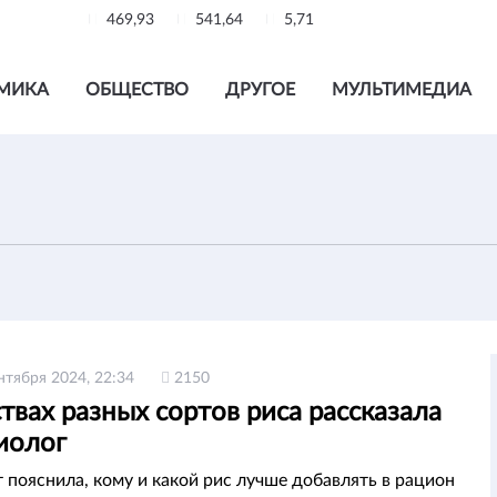
469,93
541,64
5,71
МИКА
ОБЩЕСТВО
ДРУГОЕ
МУЛЬТИМЕДИА
нтября 2024, 22:34
2150
твах разных сортов риса рассказала
иолог
 пояснила, кому и какой рис лучше добавлять в рацион