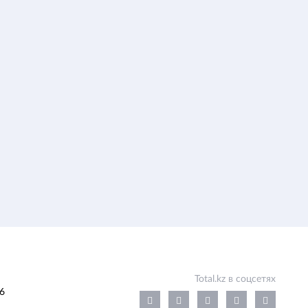
Total.kz в соцсетях
6