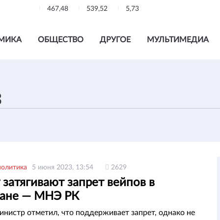
467,48
539,52
5,73
МИКА
ОБЩЕСТВО
ДРУГОЕ
МУЛЬТИМЕДИА
политика
5 июня 2023, 13:54
2629
затягивают запрет вейпов в
тане — МНЭ РК
инистр отметил, что поддерживает запрет, однако не