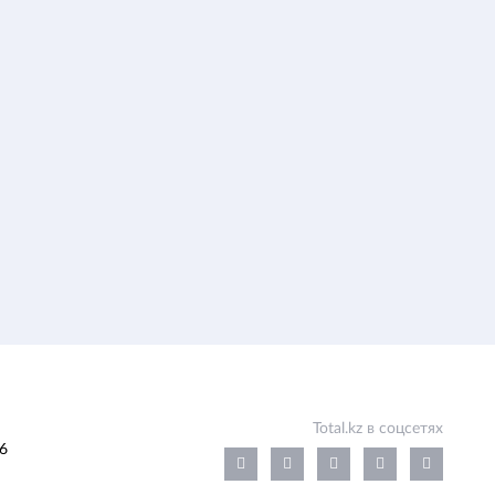
Total.kz в соцсетях
6