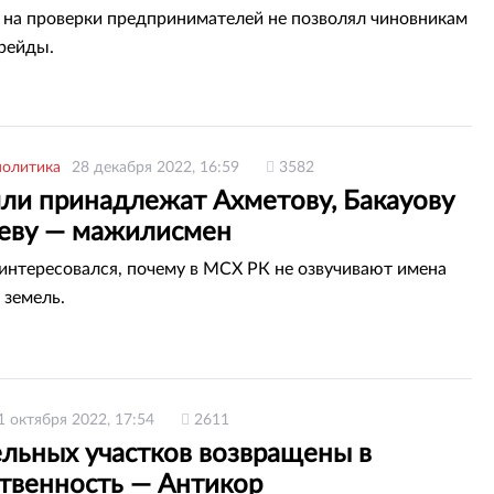
ае
на проверки предпринимателей не позволял чиновникам
рейды.
политика
28 декабря 2022, 16:59
3582
мли принадлежат Ахметову, Бакауову
еву — мажилисмен
интересовался, почему в МСХ РК не озвучивают имена
 земель.
1 октября 2022, 17:54
2611
ельных участков возвращены в
ственность — Антикор