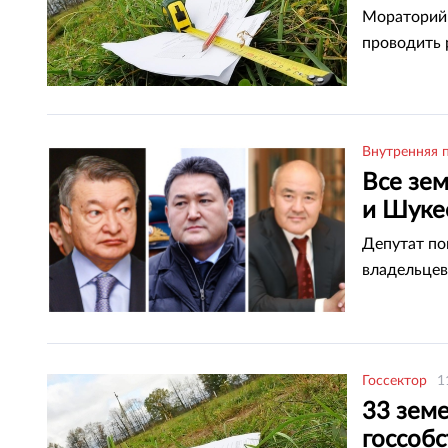
Костан
Мораторий 
проводить 
Внутренняя 
Все зе
и Шуке
Депутат по
владельцев
Госсектор
1
33 зем
госсоб