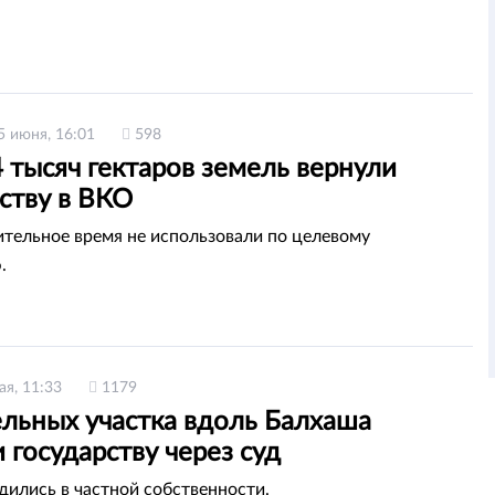
5 июня, 16:01
598
 тысяч гектаров земель вернули
ству в ВКО
ительное время не использовали по целевому
.
ая, 11:33
1179
ельных участка вдоль Балхаша
 государству через суд
дились в частной собственности.