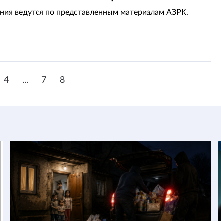
ния ведутся по представленным материалам АЗРК.
4
...
7
8