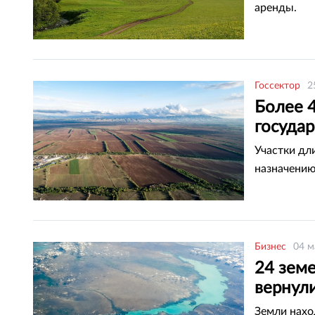
аренды.
Госсектор
2
Более 4
государ
Участки дл
назначению
Бизнес
04 м
24 зем
вернули
Земли нахо