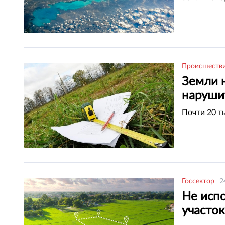
Происшеств
Земли 
наруши
Почти 20 т
Госсектор
2
Не исп
участок