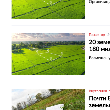
Шымке
Организаци
Госсектор
2
20 зем
180 ми
государ
Возмещен у
Внутренняя 
Почти 8
земельн