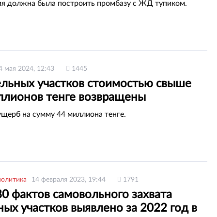
нте
я должна была построить промбазу с ЖД тупиком.
4 мая 2024, 12:43
1445
ельных участков стоимостью свыше
ллионов тенге возвращены
ству в СКО
щерб на сумму 44 миллиона тенге.
политика
14 февраля 2023, 19:44
1791
0 фактов самовольного захвата
ых участков выявлено за 2022 год в