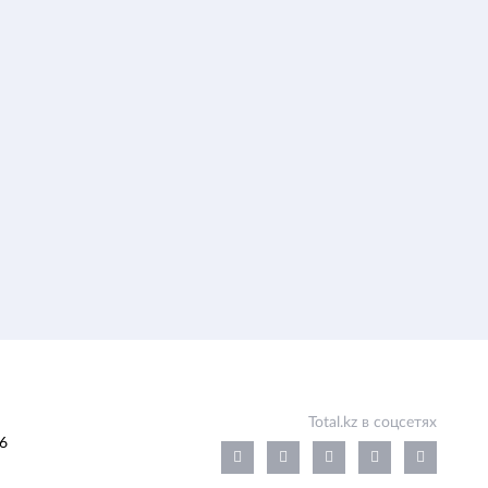
Total.kz в соцсетях
6