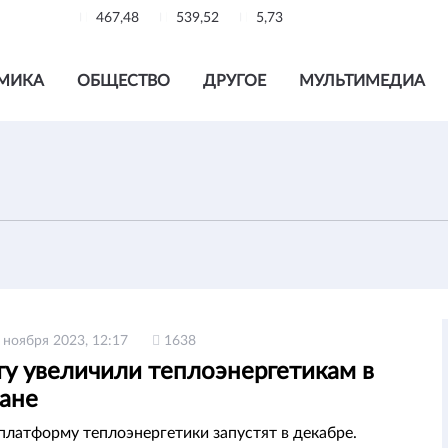
467,48
539,52
5,73
МИКА
ОБЩЕСТВО
ДРУГОЕ
МУЛЬТИМЕДИА
 ноября 2023, 12:17
1638
ту увеличили теплоэнергетикам в
тане
латформу теплоэнергетики запустят в декабре.