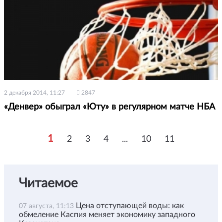
2 декабря 2014, 11:27
2847
«Денвер» обыграл «Юту» в регулярном матче НБА
1
2
3
4
...
10
11
Читаемое
Цена отступающей воды: как
07 августа, 11:13
обмеление Каспия меняет экономику западного