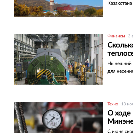
Казахстана
Финансы
3 
Сколько
теплос
Нынешний т
для несени
Техно
13 но
О ходе
Минэне
С июня ско