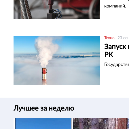
компаний.
Техно
23 се
Запуск
РК
Государств
Лучшее за неделю