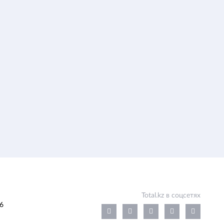
Total.kz в соцсетях
6