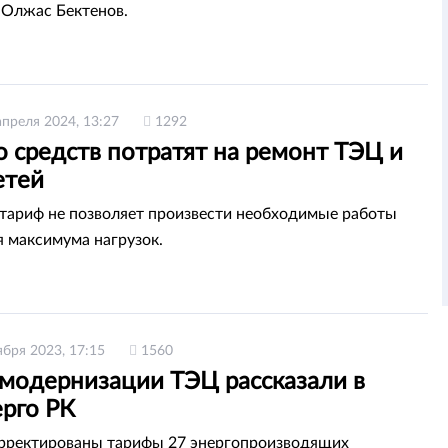
 Олжас Бектенов.
апреля 2024, 13:27
1292
 средств потратят на ремонт ТЭЦ и
етей
ариф не позволяет произвести необходимые работы
я максимума нагрузок.
ября 2023, 17:15
1560
 модернизации ТЭЦ рассказали в
рго РК
рректированы тарифы 27 энергопроизводящих