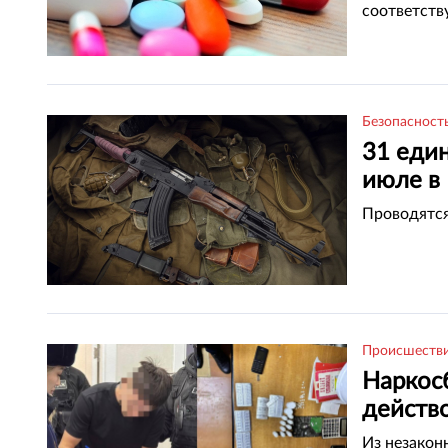
соответств
Безопасност
31 еди
июле в 
Проводятся
Происшеств
Наркос
действ
Из незакон