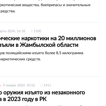
аркотические вещества, боеприпасы и значительные
редства.
арта 2024, 16:18
1500
ические наркотики на 20 миллионов
изъяли в Жамбылской области
дов полицейскими изъято более 8,5 килограмма
наркотических средств.
ь
9 января 2024, 10:52
1411
о оружия изъято из незаконного
 в 2023 году в РК