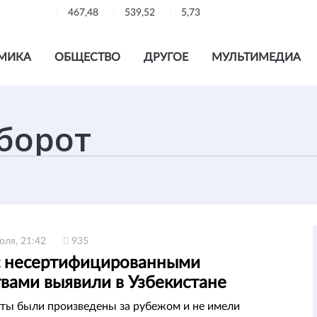
467,48
539,52
5,73
МИКА
ОБЩЕСТВО
ДРУГОЕ
МУЛЬТИМЕДИА
юля, 21:42
935
с несертифицированными
твами выявили в Узбекистане
ы были произведены за рубежом и не имели