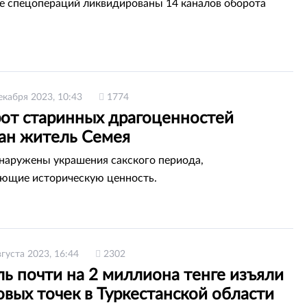
те спецопераций ликвидированы 14 каналов оборота
екабря 2023, 10:43
1774
рот старинных драгоценностей
ан житель Семея
наружены украшения сакского периода,
ющие историческую ценность.
вгуста 2023, 16:44
2302
ь почти на 2 миллиона тенге изъяли
овых точек в Туркестанской области