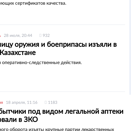
ующих сертификатов качества.
ь
28 июля, 20:44
932
ницу оружия и боеприпасы изъяли в
Казахстане
 оперативно-следственные действия.
ия
18 апреля, 11:16
1183
бытчики под видом легальной аптеки
овали в ЗКО
ного оборота изъяты крупные партии лекарственных