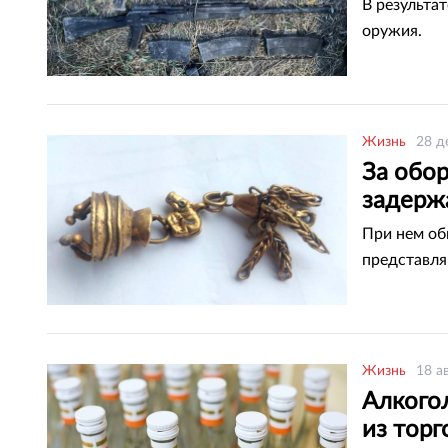
В результа
оружия.
Жизнь
28 д
За обо
задерж
При нем об
представля
Жизнь
18 а
Алкогол
из торг