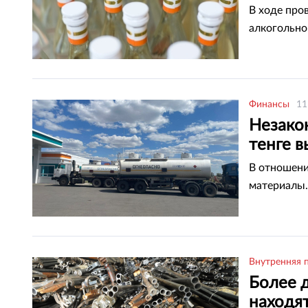
В ходе про
алкогольно
Финансы
11
Незако
тенге в
В отношени
материалы.
Внутренняя 
Более 
находя