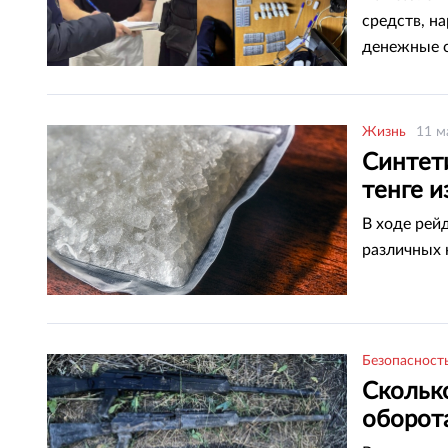
средств, н
денежные с
Жизнь
11 м
Синтет
тенге 
В ходе рей
различных 
Безопасност
Скольк
оборота