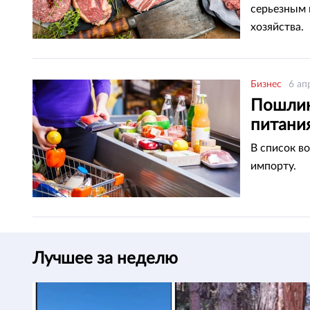
серьезным 
хозяйства.
Бизнес
6 ап
Пошлин
питани
В список в
импорту.
Лучшее за неделю