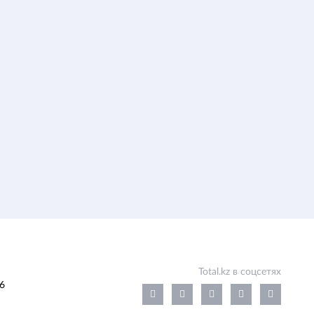
Total.kz в соцсетях
6