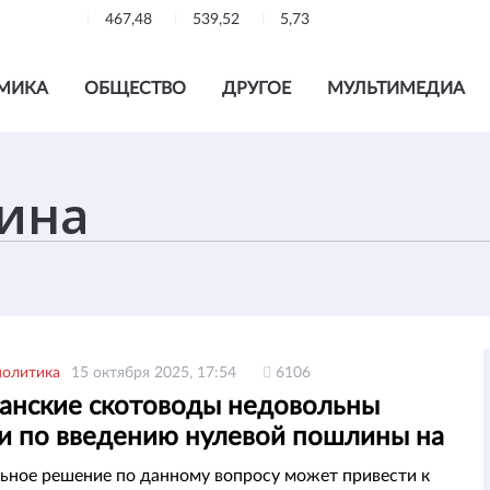
467,48
539,52
5,73
МИКА
ОБЩЕСТВО
ДРУГОЕ
МУЛЬТИМЕДИА
политика
15 октября 2025, 17:54
6106
танские скотоводы недовольны
и по введению нулевой пошлины на
са
ное решение по данному вопросу может привести к