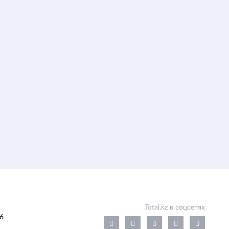
Total.kz в соцсетях
6