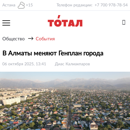
Астана
+15
Телефон редакции:
+7 700 978-78-54
→
Общество
События
В Алматы меняют Генплан города
06 октября 2025, 13:41
Диас Калиакпаров