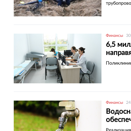
трубопрово
Финансы
30
6,5 ми
направя
Кызыл
Поликлиник
Финансы
24
Водосн
обеспе
Алмат
Реализация