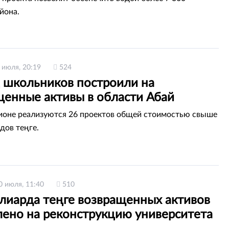
йона.
 июля, 20:19
524
 школьников построили на
щенные активы в области Абай
гионе реализуются 26 проектов общей стоимостью свыше
дов теңге.
0 июля, 11:40
510
ллиарда теңге возвращенных активов
лено на реконструкцию университета