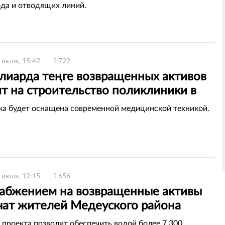
да и отводящих линий.
 июля, 15:42
722
ллиарда теңге возвращенных активов
т на строительство поликлиники в
орде
а будет оснащена современной медицинской техникой.
 июля, 12:15
656
абжением на возвращенные активы
чат жителей Медеуского района
ы
 проекта позволит обеспечить водой более 7 300