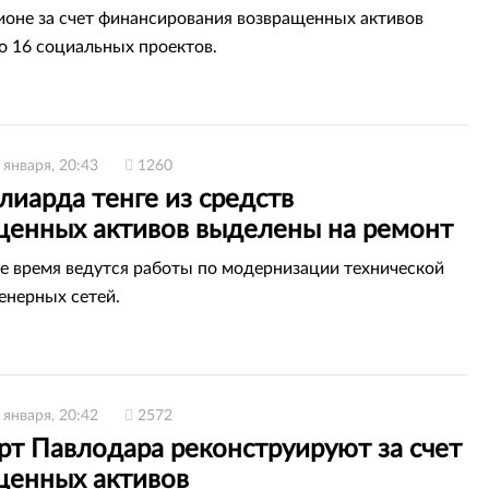
в
гионе за счет финансирования возвращенных активов
о 16 социальных проектов.
 января, 20:43
1260
лиарда тенге из средств
щенных активов выделены на ремонт
цы в СКО
е время ведутся работы по модернизации технической
енерных сетей.
 января, 20:42
2572
рт Павлодара реконструируют за счет
щенных активов