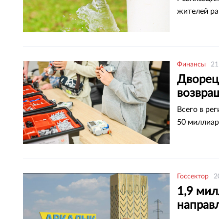
жителей ра
Финансы
21
Дворец
возвра
Всего в ре
50 миллиар
Госсектор
2
1,9 ми
направ