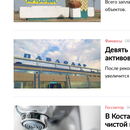
в Арка
Всего запл
объектов.
Финансы
08
Девять
активов
Павлод
После реко
увеличится 
Госсектор
0
В Кост
чистой 