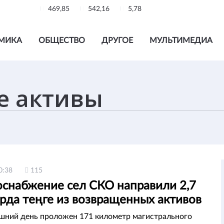
469,85
542,16
5,78
МИКА
ОБЩЕСТВО
ДРУГОЕ
МУЛЬТИМЕДИА
0:38
115
оснабжение сел СКО направили 2,7
рда теңге из возвращенных активов
шний день проложен 171 километр магистрального