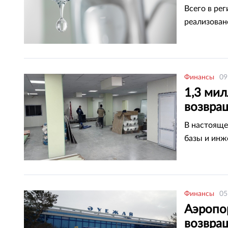
активо
Всего в ре
реализован
Финансы
09
1,3 мил
возвра
больни
В настояще
базы и инж
Финансы
05
Аэропо
возвра