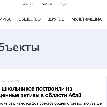
469,93
541,64
5,71
МИКА
ОБЩЕСТВО
ДРУГОЕ
МУЛЬТИМЕДИА
 июля, 20:19
538
 школьников построили на
щенные активы в области Абай
гионе реализуются 26 проектов общей стоимостью свыше