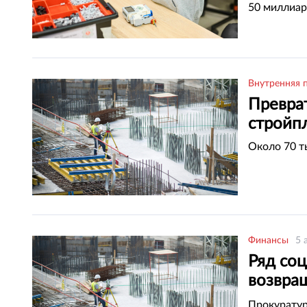
50 миллиар
Внутренняя 
Превра
стройп
Около 70 т
Финансы
5 
Ряд со
возвра
област
Прокуратур