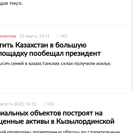
дов теңге.
политика
12 марта, 14:51
562
тить Казахстан в большую
лощадку пообещал президент
ысяч семей в казахстанских селах получили жилье.
августа 2025, 14:15
932
циальных объектов построят на
щенные активы в Кызылординской
и
ой проведены проверочные обходы по строительным