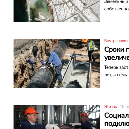
Земельный 
собственно
Внутренняя 
Сроки 
увелич
Теперь зас
лет, а семь.
Жизнь
10 о
Социал
подклю