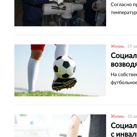
Согласно п
температур
Жизнь
19 а
Социал
возвод
На собстве
футбольное
Жизнь
10 а
Социал
с инва