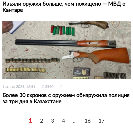
Изъяли оружия больше, чем похищено — МВД о
Кантаре
9 марта 2025, 12:51
2540
Более 30 схронов с оружием обнаружила полиция
за три дня в Казахстане
1
2
3
4
...
16
17