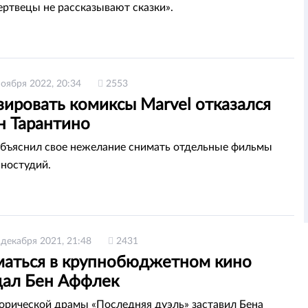
ртвецы не рассказывают сказки».
ноября 2022, 20:34
2553
зировать комиксы Marvel отказался
н Тарантино
бъяснил свое нежелание снимать отдельные фильмы
ностудий.
 декабря 2021, 21:48
2431
маться в крупнобюджетном кино
ал Бен Аффлек
орической драмы «Последняя дуэль» заставил Бена