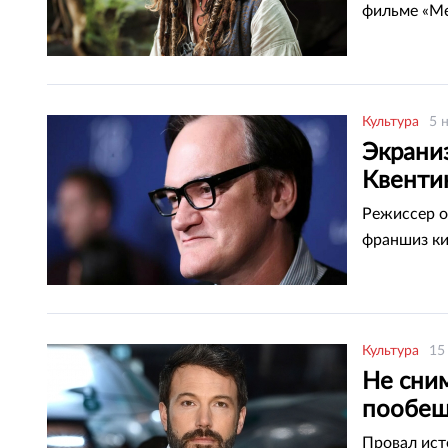
фильме «Ме
Культура
5 
Экрани
Квенти
Режиссер о
франшиз ки
Культура
15
Не сни
пообещ
Провал ист