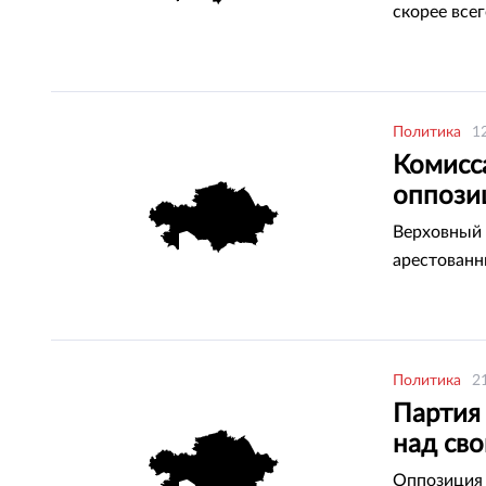
скорее всег
Политика
1
Комисс
оппози
Верховный 
арестованн
Политика
2
Партия 
над св
Оппозиция 