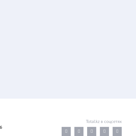
Total.kz в соцсетях
6