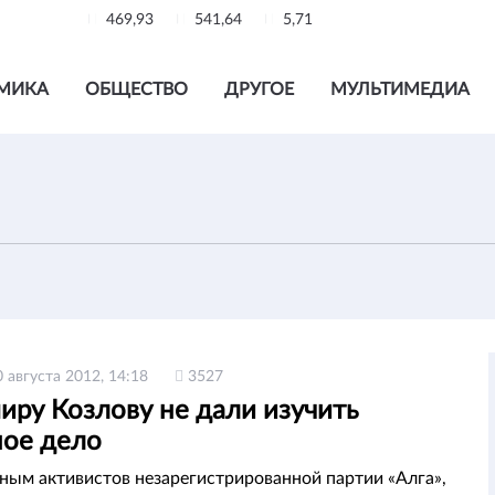
469,93
541,64
5,71
МИКА
ОБЩЕСТВО
ДРУГОЕ
МУЛЬТИМЕДИА
0 августа 2012, 14:18
3527
иру Козлову не дали изучить
ное дело
нным активистов незарегистрированной партии «Алга»,