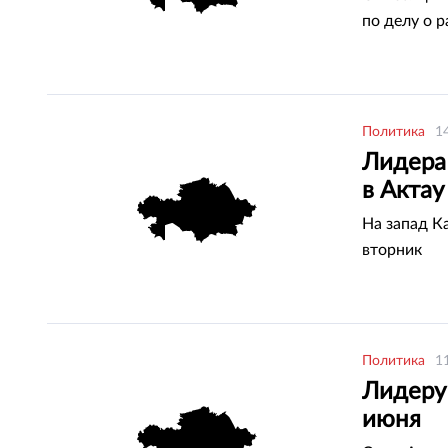
по делу о 
Политика
1
Лидера
в Актау
На запад К
вторник
Политика
1
Лидеру 
июня