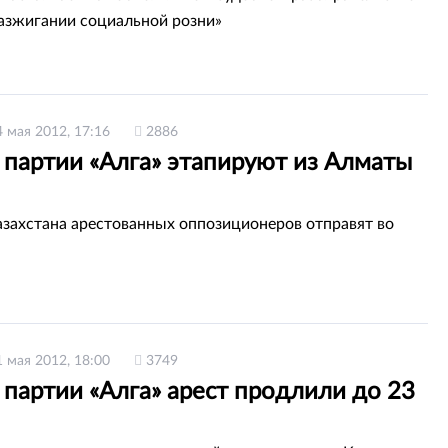
разжигании социальной розни»
4 мая 2012, 17:16
2886
 партии «Алга» этапируют из Алматы
азахстана арестованных оппозиционеров отправят во
1 мая 2012, 18:00
3749
партии «Алга» арест продлили до 23