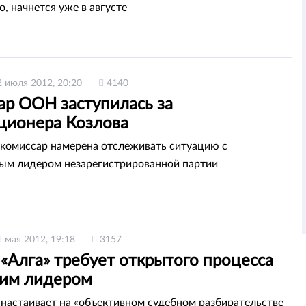
о, начнется уже в августе
2 июля 2012, 20:20
4140
ар ООН заступилась за
ционера Козлова
комиссар намерена отслеживать ситуацию с
ым лидером незарегистрированной партии
1 мая 2012, 19:18
3157
«Алга» требует открытого процесса
оим лидером
настаивает на «объективном судебном разбирательстве