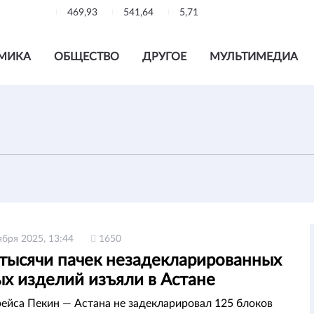
469,93
541,64
5,71
МИКА
ОБЩЕСТВО
ДРУГОЕ
МУЛЬТИМЕДИА
ября 2025, 13:44
1650
тысячи пачек незадекларированных
х изделий изъяли в Астане
ейса Пекин — Астана не задекларировал 125 блоков