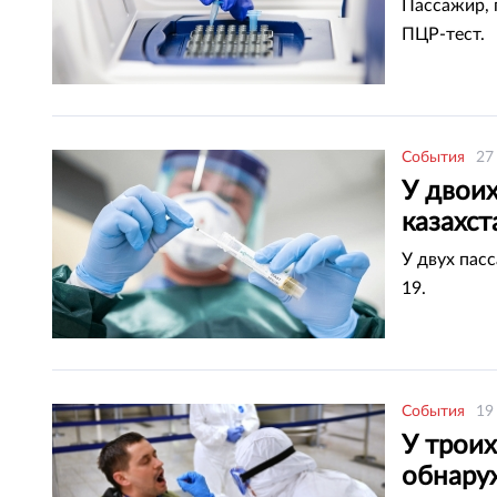
Пассажир, 
ПЦР-тест.
События
27
У двои
казахс
У двух пас
19.
События
19
У троих
обнару