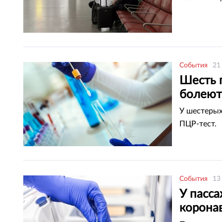
События
21
Шесть 
болеют
У шестерых
ПЦР-тест.
События
13
У пасс
корона