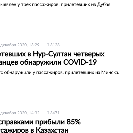
ыявлен у трех пассажиров, прилетевших из Дубая.
 декабря 2020, 13:29
3128
етевших в Нур-Султан четверых
танцев обнаружили COVID-19
с обнаружили у пассажиров, прилетевших из Минска.
 декабря 2020, 14:32
3471
справками прибыли 85%
сажиров в Казахстан