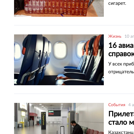
сигарет.
Жизнь
10 а
16 ави
справок
У всех при
отрицатель
События
4 
Прилет
стало 
Казахстанц