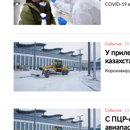
COVID-19 в
События
18
У прил
казахс
Коронавиру
События
13
С ПЦР-
авиапас