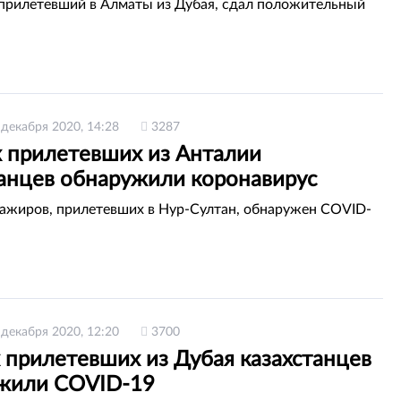
прилетевший в Алматы из Дубая, сдал положительный
 декабря 2020, 14:28
3287
х прилетевших из Анталии
танцев обнаружили коронавирус
сажиров, прилетевших в Нур-Султан, обнаружен COVID-
 декабря 2020, 12:20
3700
 прилетевших из Дубая казахстанцев
жили COVID-19