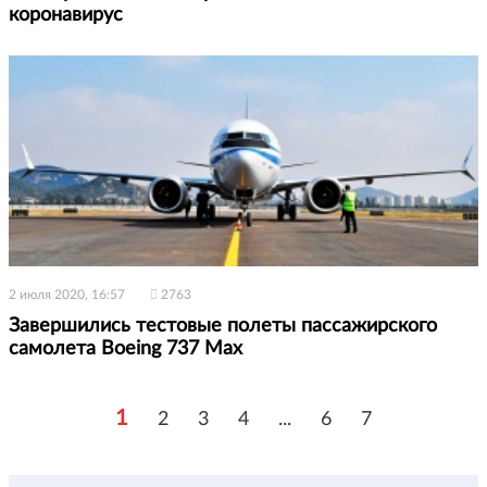
коронавирус
2 июля 2020, 16:57
2763
Завершились тестовые полеты пассажирского
самолета Boeing 737 Max
1
2
3
4
...
6
7