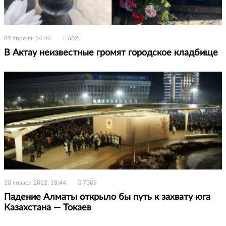
09 апреля, 14:46
602
В Актау неизвестные громят городское кладбище
10 января 2022, 18:44
7309
Падение Алматы открыло бы путь к захвату юга
Казахстана — Токаев