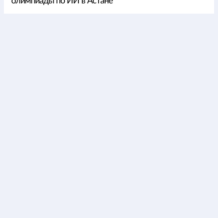
олимпиады по ИИ в Астане