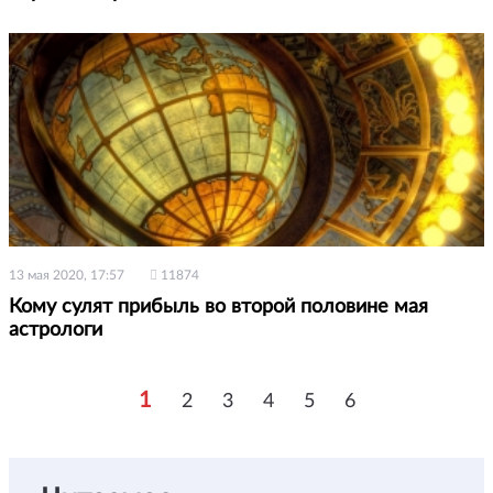
13 мая 2020, 17:57
11874
Кому сулят прибыль во второй половине мая
астрологи
1
2
3
4
5
6