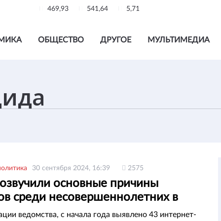
469,93
541,64
5,71
МИКА
ОБЩЕСТВО
ДРУГОЕ
МУЛЬТИМЕДИА
политика
30 сентября 2024, 16:39
2575
озвучили основные причины
ов среди несовершеннолетних в
тане
ции ведомства, с начала года выявлено 43 интернет-