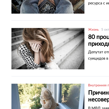
ресурса с 
Жизнь
5 ок
80 проц
приход
Депутат от
суицидов в 
Внутренняя 
Причин
несове
невыяс
В МВД заяв