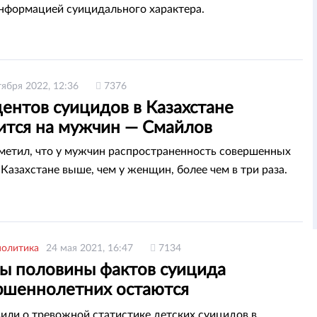
информацией суицидального характера.
тября 2022, 12:36
7376
ентов суицидов в Казахстане
ится на мужчин — Смайлов
метил, что у мужчин распространенность совершенных
Казахстане выше, чем у женщин, более чем в три раза.
политика
24 мая 2021, 16:47
7134
ы половины фактов суицида
ршеннолетних остаются
ненными — МВД
или о тревожной статистике детских суицидов в