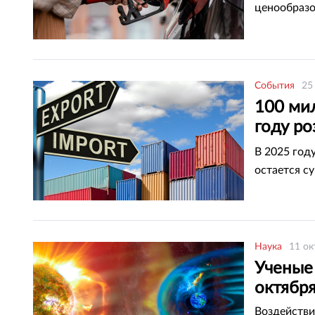
ценообраз
События
25
100 ми
году ро
экспер
В 2025 год
остается с
Наука
11 ок
Ученые
октябр
Воздействи