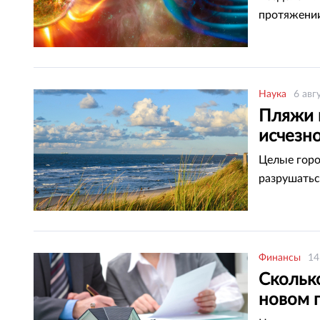
протяжении
Наука
6 авг
Пляжи 
исчезн
Целые горо
разрушатьс
Финансы
14
Скольк
новом г