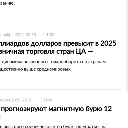
ованию.
 ноября 2025, 20:15
1022
ллиардов долларов превысит в 2025
зничная торговля стран ЦА —
ты
у динамика розничного товарооборота по странам
ущественно выше среднемировых.
тября 2025, 22:28
2124
 прогнозируют магнитную бурю 12
я
е быстрого солнечного ветра будет ощущаться на