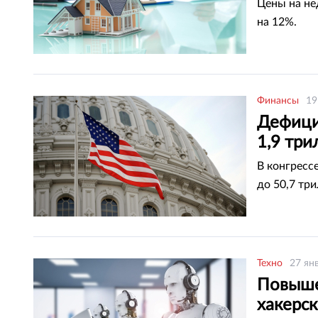
Цены на не
на 12%.
Финансы
19
Дефици
1,9 три
В конгресс
до 50,7 тр
Техно
27 ян
Повыше
хакерск