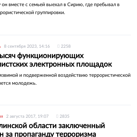
у он вместе с семьей выехал в Сирию, где пребывал в
ррористической группировки.
ь
8 сентября 2023, 14:16
2258
тысяч функционирующих
мистских электронных площадок
вается в сети
язвимой и подверженной воздействию террористической
яется молодежь.
ия
2 августа 2017, 19:07
2835
линской области заключенный
н за пропаганду терроризма