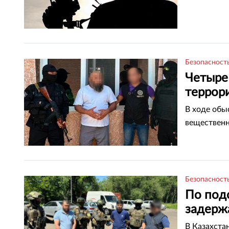
Безопасност
Четыре
террори
В ходе обы
вещественн
Безопасност
По под
задерж
В Казахста