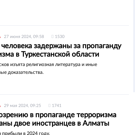
ь
27 июня 2024, 09:58
1530
 человека задержаны за пропаганду
зма в Туркестанской области
сков изъята религиозная литература и иные
ые доказательства.
ь
29 мая 2024, 09:25
1741
озрению в пропаганде терроризма
аны двое иностранцев в Алматы
н прибыли в 2024 году.