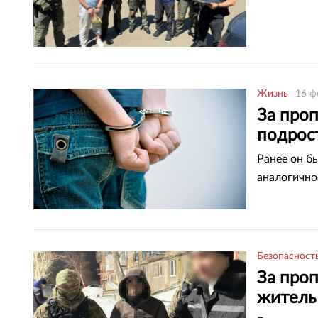
Жизнь
16 ф
За проп
подрос
Ранее он б
аналогично
Безопасност
За про
житель