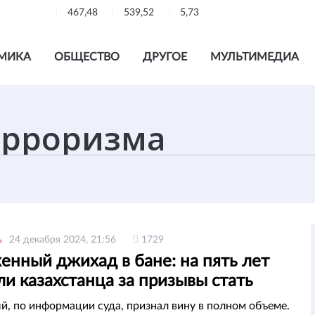
467,48
539,52
5,73
МИКА
ОБЩЕСТВО
ДРУГОЕ
МУЛЬТИМЕДИА
ь
24 декабря 2024, 21:56
1729
енный джихад в бане: на пять лет
и казахстанца за призывы стать
ом
, по информации суда, признал вину в полном объеме.