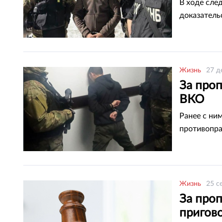
В ходе сле
доказатель
Жизнь
27 д
За про
ВКО
Ранее с ни
противопра
Жизнь
25 с
За проп
пригов