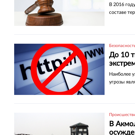
В 2016 год
составе те
Безопасност
До 10 
экстре
насчиты
Наиболее у
угрозы явл
Происшеств
В Акмо
осужде