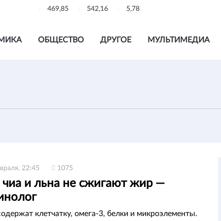
469,85
542,16
5,78
МИКА
ОБЩЕСТВО
ДРУГОЕ
МУЛЬТИМЕДИА
враля, 22:45
1075
 чиа и льна не сжигают жир —
инолог
одержат клетчатку, омега-3, белки и микроэлементы.