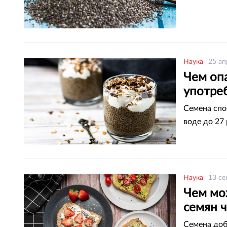
Наука
25 ап
Чем оп
употре
Семена спо
воде до 27 
Наука
13 се
Чем мо
семян ч
Семена доб