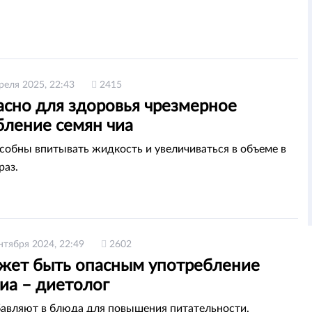
реля 2025, 22:43
2415
асно для здоровья чрезмерное
бление семян чиа
собны впитывать жидкость и увеличиваться в объеме в
раз.
нтября 2024, 22:49
2602
жет быть опасным употребление
иа – диетолог
авляют в блюда для повышения питательности.