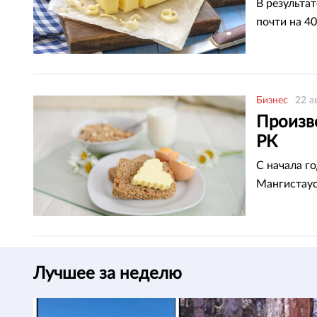
В результа
почти на 4
Бизнес
22 а
Произв
РК
С начала г
Мангистаус
Лучшее за неделю