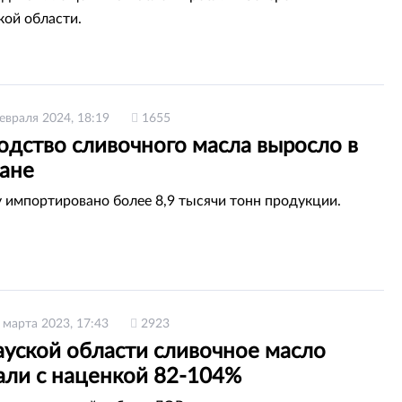
кой области.
евраля 2024, 18:19
1655
одство сливочного масла выросло в
тане
у импортировано более 8,9 тысячи тонн продукции.
 марта 2023, 17:43
2923
ауской области сливочное масло
али с наценкой 82-104%