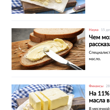
Наука
15 де
Чем мо
рассказ
Специалист
масло.
Финансы
28
На 11% 
масла в
В месячной