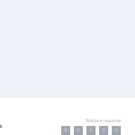
Total.kz в соцсетях
6