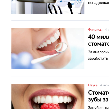
ненадлежащ
Финансы
4 
40 мил
стомато
За аналоги
заработать
Наука
4 июн
Стомат
зубы за
Зарубежные