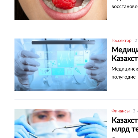
восстановл
Госсектор
2
Медици
Казахс
Медицински
полугодие 
Финансы
3 
Казахст
млрд те