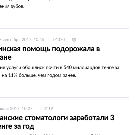
ения зубов.
7 сентября 2017, 10:45
4070
нская помощь подорожала в
тане
е услуги обошлись почти в 540 миллиардов тенге за
- на 11% больше, чем годом ранее.
июля 2017, 10:27
3119
анские стоматологи заработали 3
нге за год