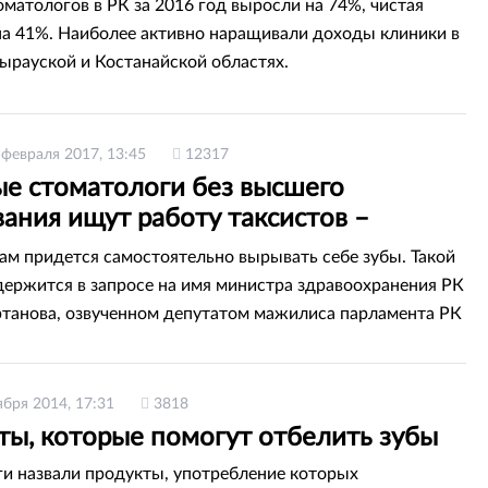
матологов в РК за 2016 год выросли на 74%, чистая
на 41%. Наиболее активно наращивали доходы клиники в
ырауской и Костанайской областях.
 февраля 2017, 13:45
12317
е стоматологи без высшего
ания ищут работу таксистов –
т
ам придется самостоятельно вырывать себе зубы. Такой
держится в запросе на имя министра здравоохранения РК
танова, озвученном депутатом мажилиса парламента РК
збековой на пленарном заседании палаты, передает
ября 2014, 17:31
3818
ты, которые помогут отбелить зубы
и назвали продукты, употребление которых