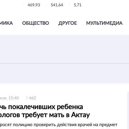
469,93
541,64
5,71
МИКА
ОБЩЕСТВО
ДРУГОЕ
МУЛЬТИМЕДИА
юля, 15:40
462
чь покалечивших ребенка
логов требует мать в Актау
росят полицию проверить действия врачей на предмет