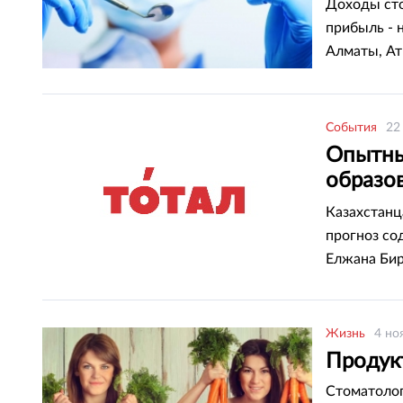
Доходы сто
прибыль - 
Алматы, Ат
События
22
Опытны
образов
депута
Казахстанц
прогноз со
Елжана Бир
Меруерт Ка
Total.kz.
Жизнь
4 но
Продук
Стоматолог