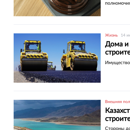
полномочи
Жизнь
14 и
Дома и 
строит
Алмат
Имущество 
Внешняя пол
Казахс
строит
Стороны до