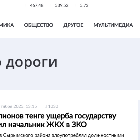
467,48
539,52
5,73
МИКА
ОБЩЕСТВО
ДРУГОЕ
МУЛЬТИМЕДИА
нтября 2025, 13:15
1030
лионов тенге ущерба государству
ил начальник ЖКХ в ЗКО
из Сырымского района злоупотреблял должностными