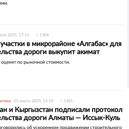
ями.
юля 2025, 17:15
1304
участки в микрорайоне «Алгабас» для
ельства дороги выкупит акимат
ы
оценят по рыночной стоимости.
итика
31 марта 2025, 15:18
1481
тан и Кыргызстан подписали протокол
ельства дороги Алматы — Иссык-Куль
говорились об ускоренном продвижении строительного