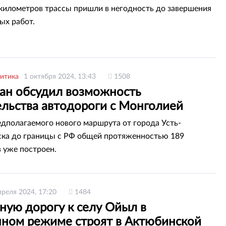
и
километров трассы пришли в негодность до завершения
ых работ.
итика
1 октября 2024, 13:43
1508
тан обсудил возможность
ельства автодороги с Монголией
едполагаемого нового маршрута от города Усть-
ка до границы с РФ общей протяженностью 189
 уже построен.
преля 2024, 17:20
1484
ную дорогу к селу Ойыл в
нном режиме строят в Актюбинской