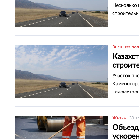
област
Несколько 
строительн
Внешняя пол
Казахс
строит
Участок пр
Каменогорс
километров
Жизнь
30 а
Объезд
ускоре