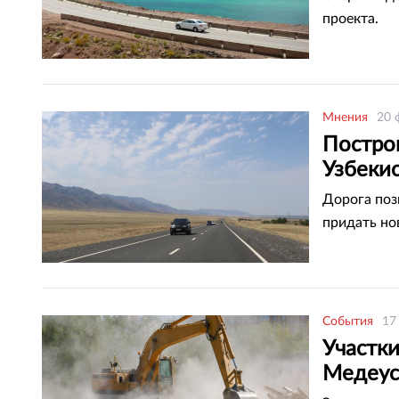
проекта.
Мнения
20 
Постро
Узбеки
Дорога поз
придать но
События
17
Участки
Медеус