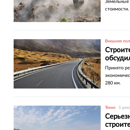
Земельные 
стоимости.
Внешняя пол
Строит
обсуди
Принято ре
экономичес
280 км.
Техно
3 дек
Серьез
строит