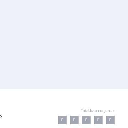
Total.kz в соцсетях
6