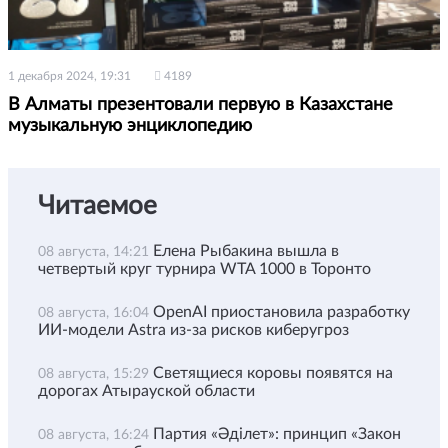
1 декабря 2024, 19:31
4189
В Алматы презентовали первую в Казахстане
музыкальную энциклопедию
Читаемое
Елена Рыбакина вышла в
08 августа, 14:21
четвертый круг турнира WTA 1000 в Торонто
OpenAI приостановила разработку
08 августа, 16:04
ИИ-модели Astra из-за рисков киберугроз
Светящиеся коровы появятся на
08 августа, 15:29
дорогах Атырауской области
Партия «Әділет»: принцип «Закон
08 августа, 16:24