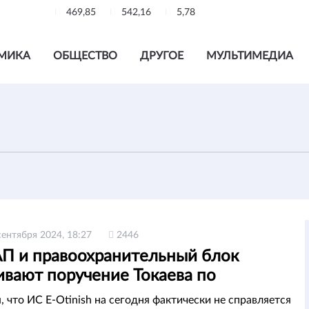
469,85
542,16
5,78
МИКА
ОБЩЕСТВО
ДРУГОЕ
МУЛЬТИМЕДИА
сентября 2024, 18:27
2446
 и правоохранительный блок
ивают поручение Токаева по
кратизации — адвокат
 что ИС E-Otinish на сегодня фактически не справляется