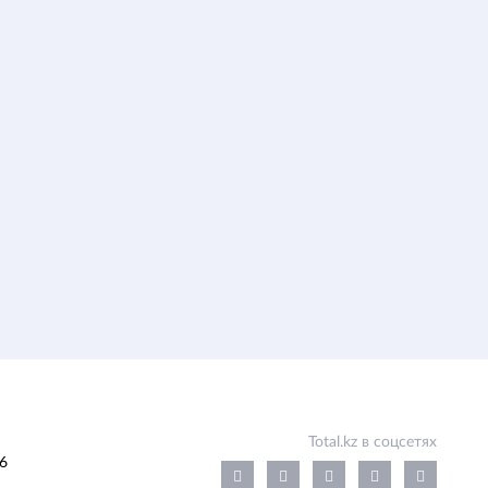
Total.kz в соцсетях
6