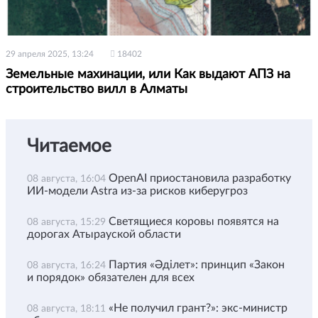
29 апреля 2025, 13:24
18402
Земельные махинации, или Как выдают АПЗ на
строительство вилл в Алматы
Читаемое
OpenAI приостановила разработку
08 августа, 16:04
ИИ-модели Astra из-за рисков киберугроз
Светящиеся коровы появятся на
08 августа, 15:29
дорогах Атырауской области
Партия «Әділет»: принцип «Закон
08 августа, 16:24
и порядок» обязателен для всех
«Не получил грант?»: экс-министр
08 августа, 18:11