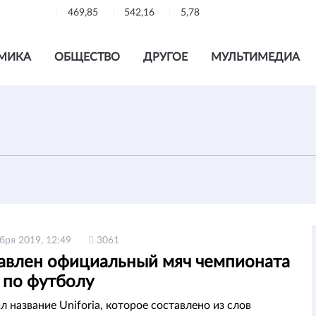
469,85
542,16
5,78
МИКА
ОБЩЕСТВО
ДРУГОЕ
МУЛЬТИМЕДИА
бря 2019, 12:49
3061
авлен официальный мяч чемпионата
 по футболу
 название Uniforia, которое составлено из слов