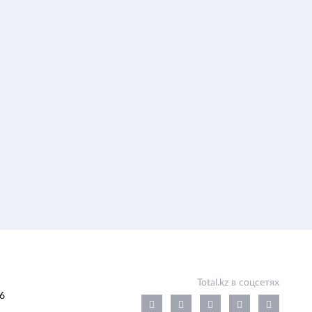
Total.kz в соцсетях
6