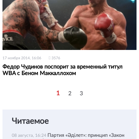
17 ноября 2014, 16:06
3576
Федор Чудинов поспорит за временный титул
WBA с Беном Маккаллохом
1
2
3
Читаемое
Партия «Әділет»: принцип «Закон
08 августа, 16:24