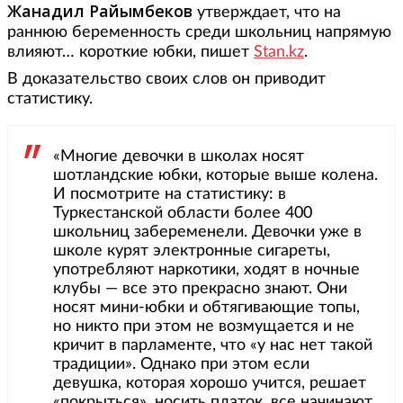
Жанадил Райымбеков
утверждает, что на
раннюю беременность среди школьниц напрямую
влияют… короткие юбки, пишет
Stan.kz
.
В доказательство своих слов он приводит
статистику.
«Многие девочки в школах носят
шотландские юбки, которые выше колена.
И посмотрите на статистику: в
Туркестанской области более 400
школьниц забеременели. Девочки уже в
школе курят электронные сигареты,
употребляют наркотики, ходят в ночные
клубы — все это прекрасно знают. Они
носят мини-юбки и обтягивающие топы,
но никто при этом не возмущается и не
кричит в парламенте, что «у нас нет такой
традиции». Однако при этом если
девушка, которая хорошо учится, решает
«покрыться», носить платок, все начинают