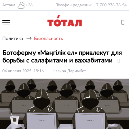
Астана
+26
Телефон редакции:
+7 700 978-78-54
→
Политика
Безопасность
Ботоферму «Мәңгілік ел» привлекут для
борьбы с салафитами и ваххабитами
04 апреля 2025, 18:16
Назира Даримбет