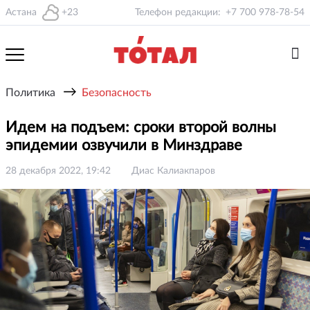
Астана
+23
Телефон редакции:
+7 700 978-78-54
→
Политика
Безопасность
Идем на подъем: сроки второй волны
эпидемии озвучили в Минздраве
28 декабря 2022, 19:42
Диас Калиакпаров