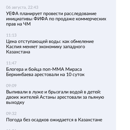
06 августа, 22:43
УЕФА планирует провести расследование
инициативы ФИФА по продаже коммерческих
прав на ЧМ
11:13
Цена отступающей воды: как обмеление
Каспия меняет экономику западного
Казахстана
11:47
Блогера и бойца поп-ММА Мираса
Беркинбаева арестовали на 10 суток
09:09
Выпивали в луже и брызгали водой в детей:
двоих жителей Астаны арестовали за пьяную
выходку
09:32
Погода без осадков ожидается в Казахстане