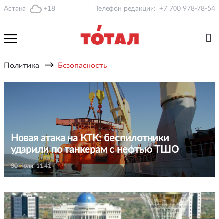
Астана
+18
Телефон редакции:
+7 700 978-78-54
→
Политика
Безопасность
Новая атака на КТК: беспилотники
ударили по танкерам с нефтью ТШО
30 июля, 11:41