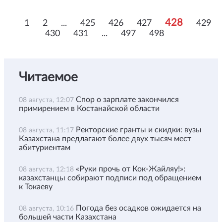
428
1
2
...
425
426
427
429
430
431
...
497
498
Читаемое
Спор о зарплате закончился
08 августа, 12:07
примирением в Костанайской области
Ректорские гранты и скидки: вузы
08 августа, 11:17
Казахстана предлагают более двух тысяч мест
абитуриентам
«Руки прочь от Кок-Жайляу!»:
08 августа, 12:18
казахстанцы собирают подписи под обращением
к Токаеву
Погода без осадков ожидается на
08 августа, 10:16
большей части Казахстана