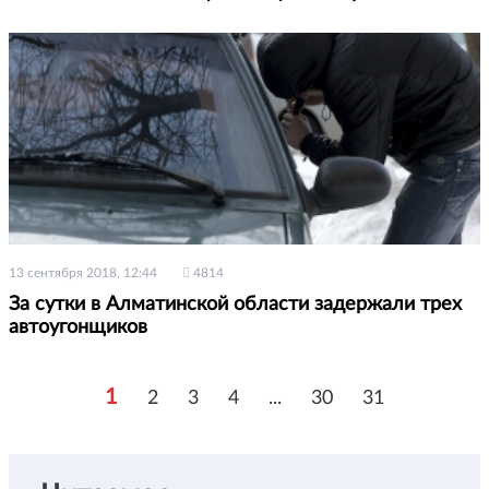
13 сентября 2018, 12:44
4814
За сутки в Алматинской области задержали трех
автоугонщиков
1
2
3
4
...
30
31