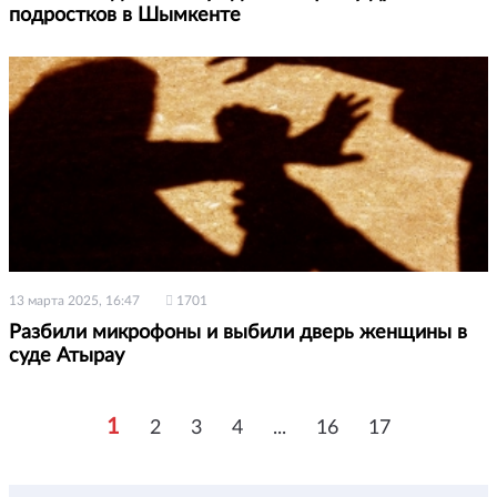
подростков в Шымкенте
13 марта 2025, 16:47
1701
Разбили микрофоны и выбили дверь женщины в
суде Атырау
1
2
3
4
...
16
17