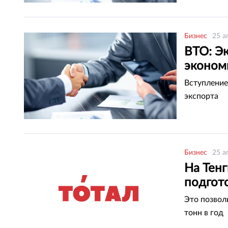
Бизнес
25 а
ВТО: Э
эконом
Вступление
экспорта
Бизнес
25 а
На Тенг
подгот
Это позвол
тонн в год