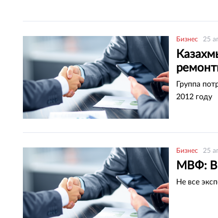
Бизнес
25 а
Казахмы
ремонт
Группа пот
2012 году
Бизнес
25 а
МВФ: В
Не все экс