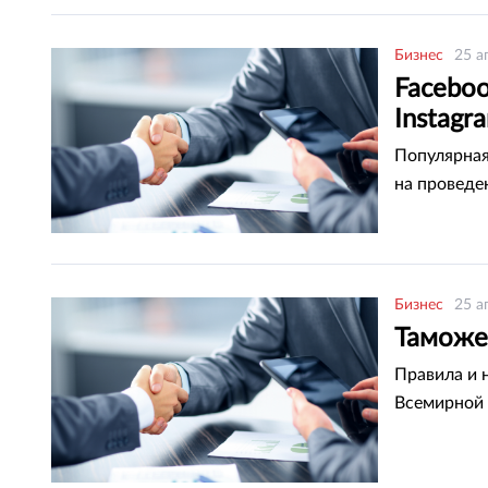
Бизнес
25 а
Faceboo
Instagr
Популярная
на проведен
Бизнес
25 а
Таможе
Правила и 
Всемирной 