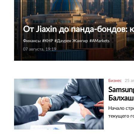
От Jiaxin до панда-бондов: 
Финансы
КНР
Даурен Жангир
AMarkets
07 августа, 19:19
Бизнес
25 а
Samsun
Балхашс
Начало стр
текущего г