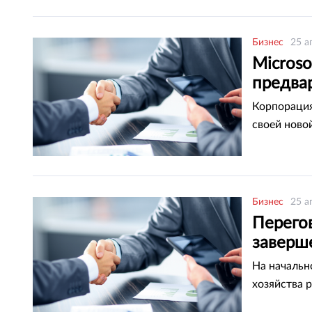
Бизнес
25 а
Microso
предва
Корпорация
своей ново
Бизнес
25 а
Перего
заверш
На начальн
хозяйства 