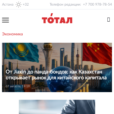
Астана
+32
Телефон редакции:
+7 700 978-78-54
Экономика
От Jiaxin до панда-бондов: как Казахстан
открывает рынок для китайского капитала
07 августа, 19:19